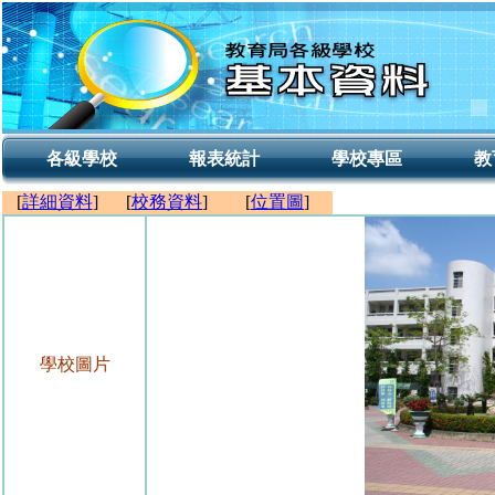
各級學校
報表統計
學校專區
教
[
詳細資料
]
[
校務資料
]
[
位置圖
]
學校圖片