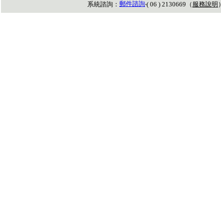
郵件諮詢
系統諮詢：
‧( 06 ) 2130669（
服務說明