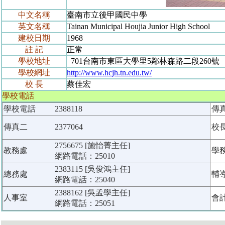
中文名稱
臺南市立後甲國民中學
英文名稱
Tainan Municipal Houjia Junior High School
建校日期
1968
註 記
正常
學校地址
701台南市東區大學里5鄰林森路二段260號
學校網址
http://www.hcjh.tn.edu.tw/
校 長
蔡佳宏
學校電話
學校電話
2388118
傳
傳真二
2377064
校
2756675 [施怡菁主任]
教務處
學
網路電話：25010
2383115 [吳俊鴻主任]
總務處
輔
網路電話：25040
2388162 [吳孟學主任]
人事室
會
網路電話：25051