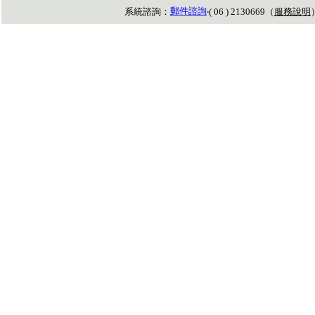
郵件諮詢
系統諮詢：
‧( 06 ) 2130669（
服務說明