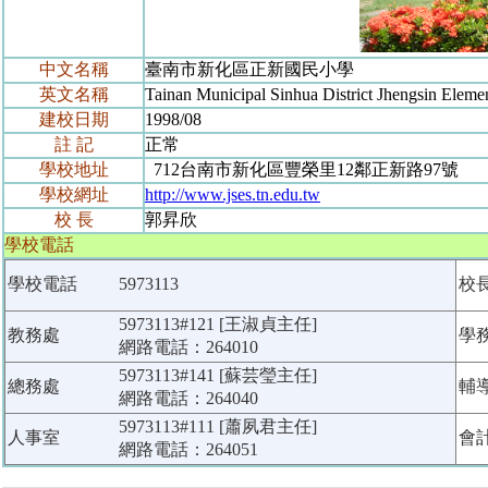
中文名稱
臺南市新化區正新國民小學
英文名稱
Tainan Municipal Sinhua District Jhengsin Eleme
建校日期
1998/08
註 記
正常
學校地址
712台南市新化區豐榮里12鄰正新路97號
學校網址
http://www.jses.tn.edu.tw
校 長
郭昇欣
學校電話
學校電話
5973113
校
5973113#121 [王淑貞主任]
教務處
學
網路電話：264010
5973113#141 [蘇芸瑩主任]
總務處
輔
網路電話：264040
5973113#111 [蕭夙君主任]
人事室
會
網路電話：264051