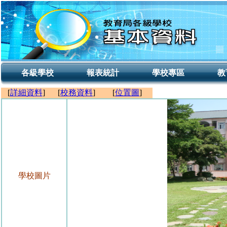
各級學校
報表統計
學校專區
教
[
詳細資料
]
[
校務資料
]
[
位置圖
]
學校圖片