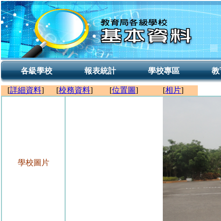
各級學校
報表統計
學校專區
教
[
詳細資料
]
[
校務資料
]
[
位置圖
]
[
相片
]
學校圖片