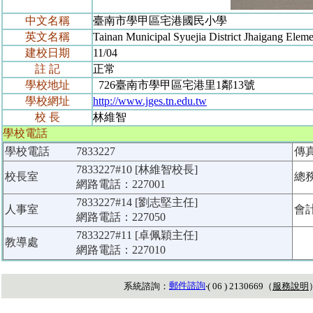
中文名稱
臺南市學甲區宅港國民小學
英文名稱
Tainan Municipal Syuejia District Jhaigang Elem
建校日期
11/04
註 記
正常
學校地址
726臺南市學甲區宅港里1鄰13號
學校網址
http://www.jges.tn.edu.tw
校 長
林維智
學校電話
學校電話
7833227
傳
7833227#10 [林維智校長]
校長室
總
網路電話：227001
7833227#14 [劉志堅主任]
人事室
會
網路電話：227050
7833227#11 [卓佩穎主任]
教導處
網路電話：227010
郵件諮詢
系統諮詢：
‧( 06 ) 2130669（
服務說明