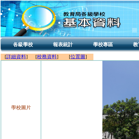
各級學校
報表統計
學校專區
教
[
詳細資料
]
[
校務資料
]
[
位置圖
]
學校圖片