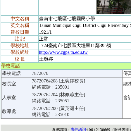
中文名稱
臺南市七股區七股國民小學
英文名稱
Tainan Municipal Cigu District Cigu Elementary 
建校日期
1921/1
註 記
正常
學校地址
724臺南市七股區大埕里11鄰395號
學校網址
http://www.cgps.tn.edu.tw
校 長
王琬婷
學校電話
學校電話
7872076
傳
7872076#208 [王琬婷校長]
校長室
總
網路電話：235001
7872076#204 [林佩蓉主任]
人事室
會
網路電話：235051
7872076#200 [黃英洲主任]
教導處
網路電話：235010
郵件諮詢
系統諮詢：
‧( 06 ) 2130669（
服務說明