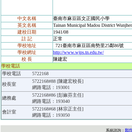
中文名稱
臺南市麻豆區文正國民小學
英文名稱
Tainan Municipal Madou District Wunjhe
建校日期
1941/08
註 記
正常
學校地址
721臺南市麻豆區南勢里25鄰86號
學校網址
http://www.wjps.tn.edu.tw/
校 長
陳建宏
學校電話
學校電話
5722168
5722168#88 [陳建宏校長]
校長室
網路電話：193001
5722168#86 [彭婌芬主任]
總務處
網路電話：193040
5722168#68 [林宗正主任]
會計室
網路電話：193050
郵
系統諮詢：