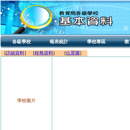
各級學校
報表統計
學校專區
教
[
詳細資料
]
[
校務資料
]
[
位置圖
]
學校圖片