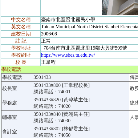
中文名稱
臺南市北區賢北國民小學
英文名稱
Tainan Municipal North District Sianbei Element
建校日期
2006/08
註 記
正常
學校地址
704台南市北區賢北里15鄰大興街599號
學校網址
https://www.sbes.tn.edu.tw/
校 長
王韋程
學校電話
學校電話
3501433
傳
3501433#800 [王韋程校長]
校長室
教
網路電話：74001
3501433#820 [黃瑋苹主任]
學務處
總
網路電話：74020
3501433#840 [黃翊筠主任]
輔導室
人
網路電話：74030
3501433#802 [林郁君主任]
會計室
網路電話：74050