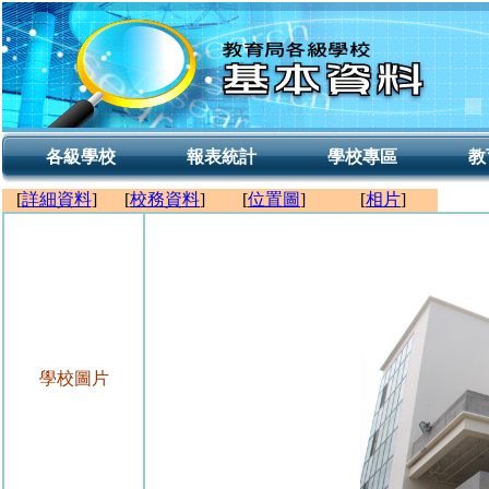
各級學校
報表統計
學校專區
教
[
詳細資料
]
[
校務資料
]
[
位置圖
]
[
相片
]
學校圖片