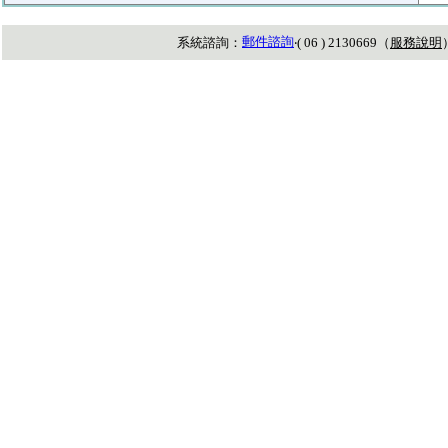
郵件諮詢
系統諮詢：
‧( 06 ) 2130669（
服務說明