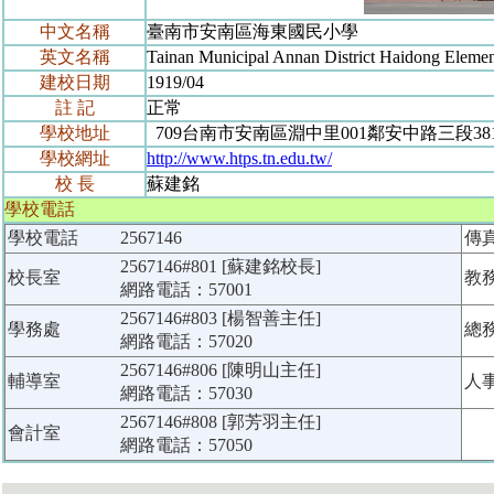
中文名稱
臺南市安南區海東國民小學
英文名稱
Tainan Municipal Annan District Haidong Elemen
建校日期
1919/04
註 記
正常
學校地址
709台南市安南區淵中里001鄰安中路三段38
學校網址
http://www.htps.tn.edu.tw/
校 長
蘇建銘
學校電話
學校電話
2567146
傳
2567146#801 [蘇建銘校長]
校長室
教
網路電話：57001
2567146#803 [楊智善主任]
學務處
總
網路電話：57020
2567146#806 [陳明山主任]
輔導室
人
網路電話：57030
2567146#808 [郭芳羽主任]
會計室
網路電話：57050