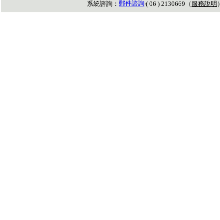
郵件諮詢
系統諮詢：
‧( 06 ) 2130669（
服務說明