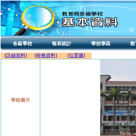
各級學校
報表統計
學校專區
教
[
詳細資料
]
[
校務資料
]
[
位置圖
]
學校圖片