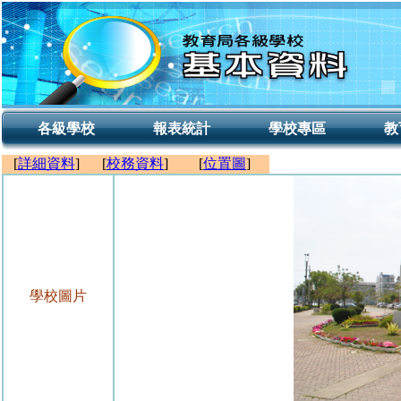
各級學校
報表統計
學校專區
教
[
詳細資料
]
[
校務資料
]
[
位置圖
]
學校圖片