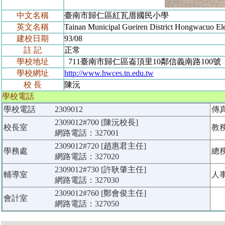
中文名稱
臺南市歸仁區紅瓦厝國民小學
英文名稱
Tainan Municipal Gueiren District Hongwacuo El
建校日期
93/08
註 記
正常
學校地址
711臺南市歸仁區崙頂里10鄰信義南路100號
學校網址
http://www.hwces.tn.edu.tw
校 長
陳沅
學校電話
學校電話
2309012
傳
2309012#700 [陳沅校長]
校長室
教
網路電話：327001
2309012#720 [趙惠君主任]
學務處
總
網路電話：327020
2309012#730 [許耿肇主任]
輔導室
人
網路電話：327030
2309012#760 [鄭會俊主任]
會計室
網路電話：327050