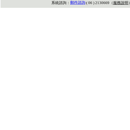
郵件諮詢
系統諮詢：
‧( 06 ) 2130669（
服務說明