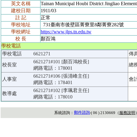
英文名稱
Tainan Municipal Houbi District Jingliao Elemen
建校日期
1911/03
註 記
正常
學校地址
731臺南市後壁區菁寮里8鄰菁寮282號
學校網址
https://www.jlps.tn.edu.tw
校 長
顏百鴻
學校電話
學校電話
6621271
傳
6621271#101 [顏百鴻校長]
校長室
總
網路電話：178001
6621271#106 [張清峰主任]
人事室
會
網路電話：178401
6621271#102 [李珮君主任]
教導處
網路電話：178010
郵件諮詢
系統諮詢：
‧( 06 ) 2130669（
服務說明