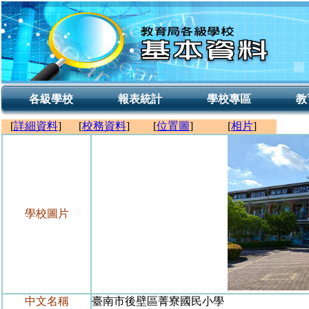
各級學校
報表統計
學校專區
教
[
詳細資料
]
[
校務資料
]
[
位置圖
]
[
相片
]
學校圖片
中文名稱
臺南市後壁區菁寮國民小學