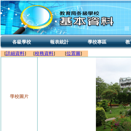
各級學校
報表統計
學校專區
教
[
詳細資料
]
[
校務資料
]
[
位置圖
]
學校圖片