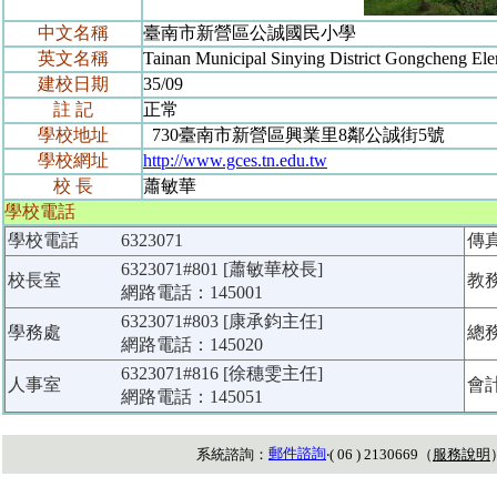
中文名稱
臺南市新營區公誠國民小學
英文名稱
Tainan Municipal Sinying District Gongcheng El
建校日期
35/09
註 記
正常
學校地址
730臺南市新營區興業里8鄰公誠街5號
學校網址
http://www.gces.tn.edu.tw
校 長
蕭敏華
學校電話
學校電話
6323071
傳
6323071#801 [蕭敏華校長]
校長室
教
網路電話：145001
6323071#803 [康承鈞主任]
學務處
總
網路電話：145020
6323071#816 [徐穗雯主任]
人事室
會
網路電話：145051
郵件諮詢
系統諮詢：
‧( 06 ) 2130669（
服務說明