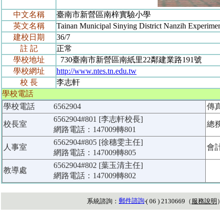
中文名稱
臺南市新營區南梓實驗小學
英文名稱
Tainan Municipal Sinying District Nanzih Experime
建校日期
36/7
註 記
正常
學校地址
730臺南市新營區南紙里22鄰建業路191號
學校網址
http://www.ntes.tn.edu.tw
校 長
李志軒
學校電話
學校電話
6562904
傳
6562904#801 [李志軒校長]
校長室
總
網路電話：147009轉801
6562904#805 [徐穗雯主任]
人事室
會
網路電話：147009轉805
6562904#802 [葉玉清主任]
教導處
網路電話：147009轉802
郵件諮詢
系統諮詢：
‧( 06 ) 2130669（
服務說明