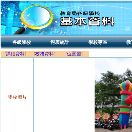
各級學校
報表統計
學校專區
教
[
詳細資料
]
[
校務資料
]
[
位置圖
]
學校圖片