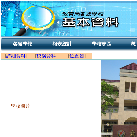
各級學校
報表統計
學校專區
教
[
詳細資料
]
[
校務資料
]
[
位置圖
]
學校圖片