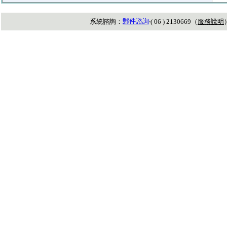
郵件諮詢
系統諮詢：
‧( 06 ) 2130669（
服務說明