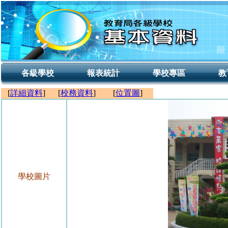
各級學校
報表統計
學校專區
教
[
詳細資料
]
[
校務資料
]
[
位置圖
]
學校圖片