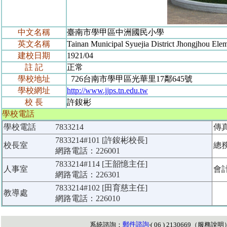
中文名稱
臺南市學甲區中洲國民小學
英文名稱
Tainan Municipal Syuejia District Jhongjhou Ele
建校日期
1921/04
註 記
正常
學校地址
726台南市學甲區光華里17鄰645號
學校網址
http://www.jjps.tn.edu.tw
校 長
許鋑彬
學校電話
學校電話
7833214
傳
7833214#101 [許鋑彬校長]
校長室
總
網路電話：226001
7833214#114 [王韶憶主任]
人事室
會
網路電話：226301
7833214#102 [田育慈主任]
教導處
網路電話：226010
郵件諮詢
系統諮詢：
‧( 06 ) 2130669（
服務說明