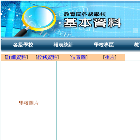
各級學校
報表統計
學校專區
教
[
詳細資料
]
[
校務資料
]
[
位置圖
]
[
相片
]
學校圖片