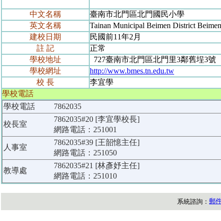
中文名稱
臺南市北門區北門國民小學
英文名稱
Tainan Municipal Beimen District Beime
建校日期
民國前11年2月
註 記
正常
學校地址
727臺南市北門區北門里3鄰舊埕3號
學校網址
http://www.bmes.tn.edu.tw
校 長
李宜學
學校電話
學校電話
7862035
7862035#20 [李宜學校長]
校長室
網路電話：251001
7862035#39 [王韶憶主任]
人事室
網路電話：251050
7862035#21 [林彥妤主任]
教導處
網路電話：251010
郵
系統諮詢：