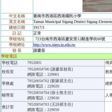
中文名稱
臺南市西港區西港國民小學
英文名稱
Tainan Municipal Sigang District Sigang Element
建校日期
1917/3
註 記
正常
學校地址
723台南市西港區慶安里12鄰進學街60號
學校網址
http://www.siges.tn.edu.tw
校 長
謝慶皇
學校電話
學校電話
7952005
傳
7952005#700 [謝慶皇校長]
校長室
教
網路電話：229001
7952005#702 [劉家祺主任]
學務處
總
網路電話：229020
7952005#704 [徐士敦主任]
輔導室
人
網路電話：229030
7952005#703 [王詩祺主任]
會計室
網路電話：229050