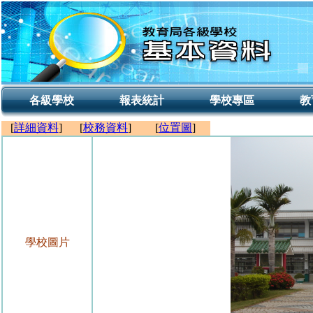
各級學校
報表統計
學校專區
教
[
詳細資料
]
[
校務資料
]
[
位置圖
]
學校圖片