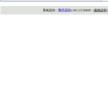
郵件諮詢
系統諮詢：
‧( 06 ) 2130669（
服務說明