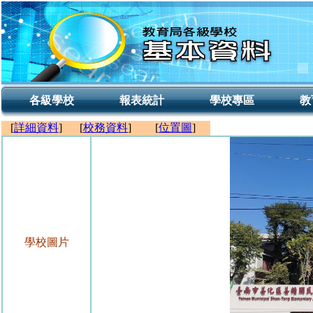
各級學校
報表統計
學校專區
教
[
詳細資料
]
[
校務資料
]
[
位置圖
]
學校圖片