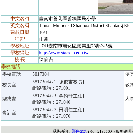
中文名稱
臺南市善化區善糖國民小學
英文名稱
Tainan Municipal Shanhua District Shantang Ele
建校日期
36/3
註 記
正常
學校地址
741臺南市善化區溪美里23鄰245號
學校網址
http://www.staes.tn.edu.tw
校 長
陳俊吉
學校電話
學校電話
5817304
傳
5817304#21 [陳俊吉校長]
校長室
教
網路電話：271001
5817304#23 [李侑軒主任]
總務處
人
網路電話：271040
5817304#27 [田明仁主任]
會計室
網路電話：271070
郵件諮詢
系統諮詢：
‧( 06 ) 2130669（
服務說明