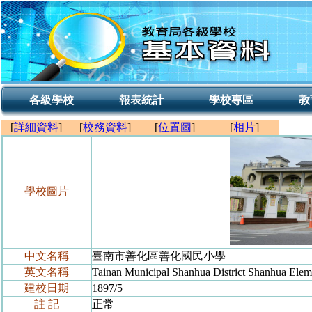
各級學校
報表統計
學校專區
教
[
詳細資料
]
[
校務資料
]
[
位置圖
]
[
相片
]
學校圖片
中文名稱
臺南市善化區善化國民小學
英文名稱
Tainan Municipal Shanhua District Shanhua Elem
建校日期
1897/5
註 記
正常