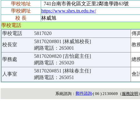
學校地址
741台南市善化區文正里2鄰進學路63號
學校網址
https://www.shes.tn.edu.tw/
校 長
林威旭
學校電話
學校電話
5817020
傳
5817020#801 [林威旭校長]
校長室
教
網路電話：265001
5817020#820 [古怡庭主任]
學務處
總
網路電話：265020
5817020#851 [林味春主任]
人事室
會
網路電話：265051
郵件諮詢
系統諮詢：
‧( 06 ) 2130669（
服務說明