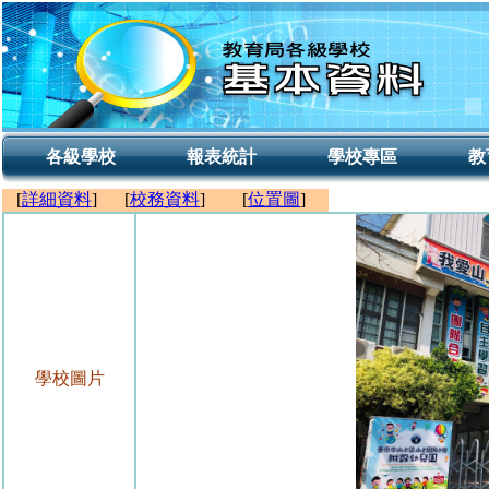
各級學校
報表統計
學校專區
教
[
詳細資料
]
[
校務資料
]
[
位置圖
]
學校圖片