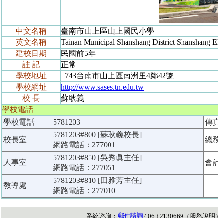
中文名稱
臺南市山上區山上國民小學
英文名稱
Tainan Municipal Shanshang District Shanshang E
建校日期
民國前5年
註 記
正常
學校地址
743台南市山上區南洲里4鄰42號
學校網址
http://www.sases.tn.edu.tw
校 長
蘇耿義
學校電話
學校電話
5781203
傳
5781203#800 [蘇耿義校長]
校長室
總
網路電話：277001
5781203#850 [吳秀眞主任]
人事室
會
網路電話：277051
5781203#810 [田雅芳主任]
教導處
網路電話：277010
郵件諮詢
系統諮詢：
‧( 06 ) 2130669（
服務說明