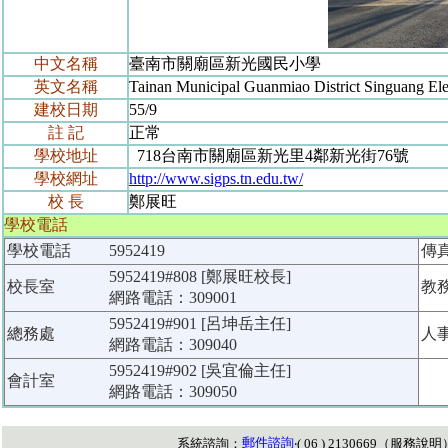
中文名稱
臺南市關廟區新光國民小學
英文名稱
Tainan Municipal Guanmiao District Singuang El
建校日期
55/9
註 記
正常
學校地址
718台南市關廟區新光里4鄰新光街76號
學校網址
http://www.sigps.tn.edu.tw/
校 長
鄭展旺
學校電話
學校電話
5952419
傳
5952419#808 [鄭展旺校長]
校長室
教
網路電話：309001
5952419#901 [呂坤岳主任]
總務處
人
網路電話：309040
5952419#902 [吳宜倫主任]
會計室
網路電話：309050
郵件諮詢
系統諮詢：
‧( 06 ) 2130669（
服務說明