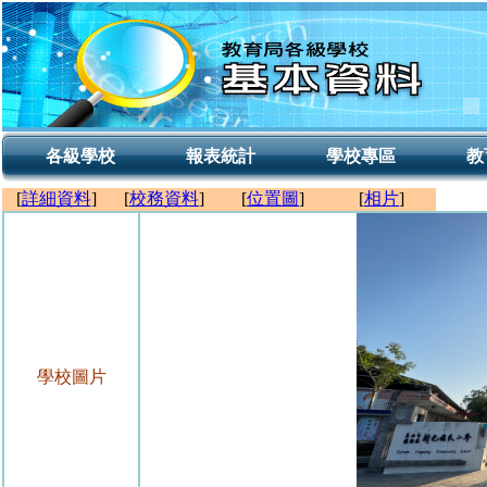
各級學校
報表統計
學校專區
教
[
詳細資料
]
[
校務資料
]
[
位置圖
]
[
相片
]
學校圖片