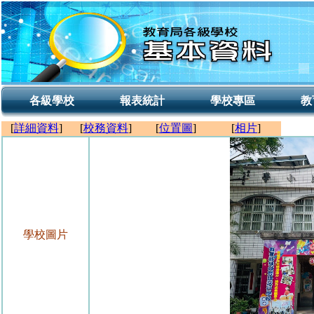
各級學校
報表統計
學校專區
教
[
詳細資料
]
[
校務資料
]
[
位置圖
]
[
相片
]
學校圖片