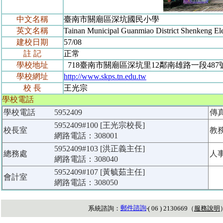
中文名稱
臺南市關廟區深坑國民小學
英文名稱
Tainan Municipal Guanmiao District Shenkeng El
建校日期
57/08
註 記
正常
學校地址
718臺南市關廟區深坑里12鄰南雄路一段487
學校網址
http://www.skps.tn.edu.tw
校 長
王光宗
學校電話
學校電話
5952409
傳
5952409#100 [王光宗校長]
校長室
教
網路電話：308001
5952409#103 [洪正義主任]
總務處
人
網路電話：308040
5952409#107 [黃毓茹主任]
會計室
網路電話：308050
郵件諮詢
系統諮詢：
‧( 06 ) 2130669（
服務說明