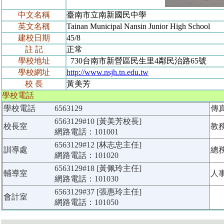
中文名稱
臺南市立南新國民中學
英文名稱
Tainan Municipal Nansin Junior High School
建校日期
45/8
註 記
正常
學校地址
730台南市新營區民生里4鄰民治路65號
學校網址
http://www.nsjh.tn.edu.tw
校 長
黃美芳
學校電話
學校電話
6563129
傳
6563129#10 [黃美芳校長]
校長室
教
網路電話：101001
6563129#12 [林志忠主任]
訓導處
總
網路電話：101020
6563129#18 [黃佩玲主任]
輔導室
人
網路電話：101030
6563129#37 [張惠玲主任]
會計室
網路電話：101050