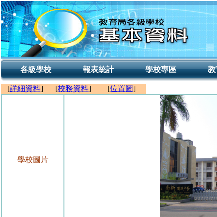
各級學校
報表統計
學校專區
教
[
詳細資料
]
[
校務資料
]
[
位置圖
]
學校圖片