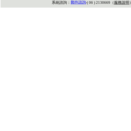
郵件諮詢
系統諮詢：
‧( 06 ) 2130669（
服務說明