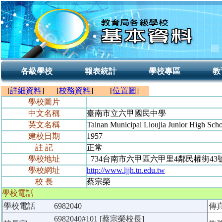
各級學校
報表統計
學校專區
教
[
詳細資料
]
[
校務資料
]
[
位置圖
]
學校圖片
中文名稱
臺南市立六甲國民中學
英文名稱
Tainan Municipal Lioujia Junior High Sch
建校日期
1957
註 記
正常
學校地址
734台南市六甲區六甲里4鄰民權街43
學校網址
http://www.ljjh.tn.edu.tw
校 長
蔡宗榮
學校電話
學校電話
6982040
傳
6982040#101 [蔡宗榮校長]