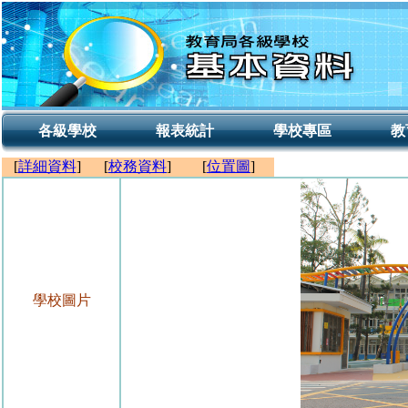
各級學校
報表統計
學校專區
教
[
詳細資料
]
[
校務資料
]
[
位置圖
]
學校圖片