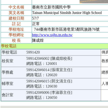
中文名稱
臺南市立新市國民中學
英文名稱
Tainan Municipal Sinshih Junior High School
建校日期
57/7
註 記
正常
學校地址
744臺南市新市區港墘里5鄰民族路76號
學校網址
http://www.ssjhs.tn.edu.tw
校 長
陳成煌
學校電話
學校電話
5991420
傳
5991420#6002 [陳成煌校長]
校長室
教
網路電話：126001
5991420#6014 [張瑛宜主任]
學務處
總
網路電話：126020
5991420#6015 [郭文清主任]
輔導室
人
網路電話：126030
5991420#6006 [李淑蓉主任]
會計室
網路電話：126050