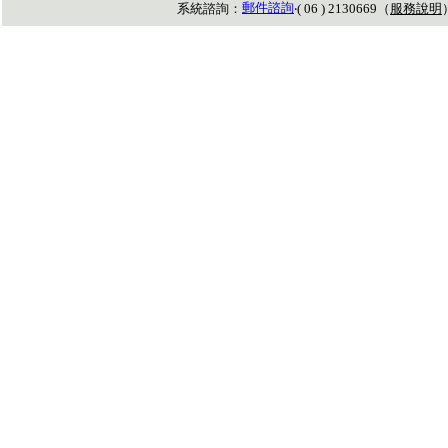
郵件諮詢
系統諮詢：
‧( 06 ) 2130669（
服務說明