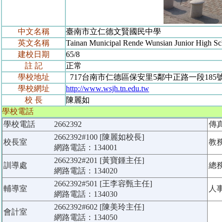
中文名稱
臺南市立仁德文賢國民中學
英文名稱
Tainan Municipal Rende Wunsian Junior High Sc
建校日期
65/8
註 記
正常
學校地址
717台南市仁德區保安里5鄰中正路一段185
學校網址
http://www.wsjh.tn.edu.tw
校 長
陳麗如
學校電話
學校電話
2662392
傳
2662392#100 [陳麗如校長]
校長室
教
網路電話：134001
2662392#201 [黃寶鍾主任]
訓導處
總
網路電話：134020
2662392#501 [王李容甄主任]
輔導室
人
網路電話：134030
2662392#602 [陳美玲主任]
會計室
網路電話：134050