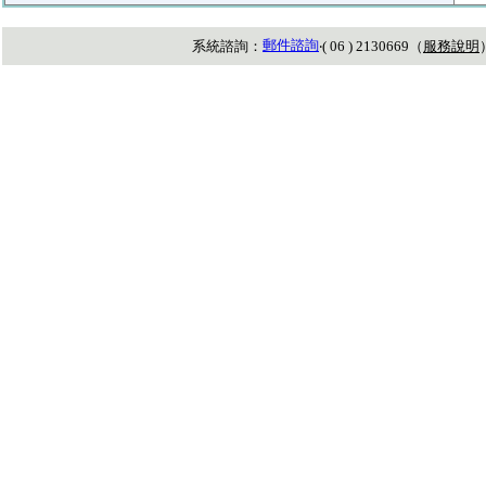
郵件諮詢
系統諮詢：
‧( 06 ) 2130669（
服務說明