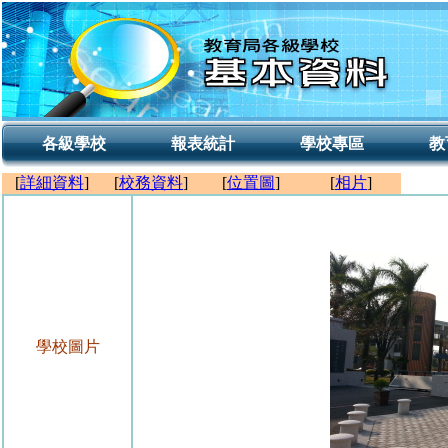
各級學校
報表統計
學校專區
教
[
詳細資料
]
[
校務資料
]
[
位置圖
]
[
相片
]
學校圖片