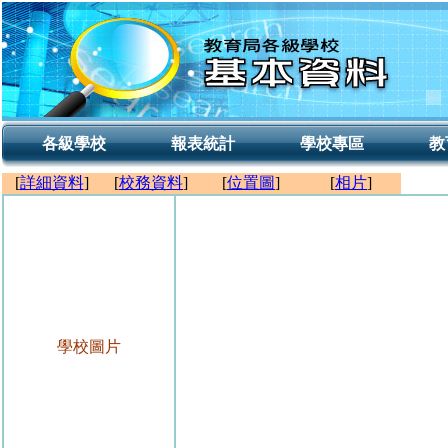
各級學校
報表統計
學校專區
教
[
詳細資料
]
[
校務資料
]
[
位置圖
]
[
相片
]
學校圖片