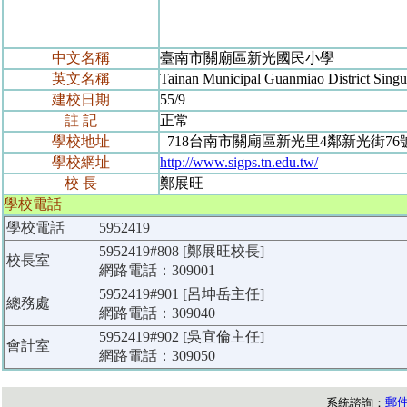
中文名稱
臺南市關廟區新光國民小學
英文名稱
Tainan Municipal Guanmiao District Sing
建校日期
55/9
註 記
正常
學校地址
718台南市關廟區新光里4鄰新光街76
學校網址
http://www.sigps.tn.edu.tw/
校 長
鄭展旺
學校電話
學校電話
5952419
5952419#808 [鄭展旺校長]
校長室
網路電話：309001
5952419#901 [呂坤岳主任]
總務處
網路電話：309040
5952419#902 [吳宜倫主任]
會計室
網路電話：309050
郵
系統諮詢：