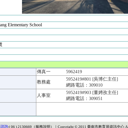
uang Elementary School
號
傳真一
5962419
5952419#801 [吳博仁主任]
教務處
網路電話：309010
5952419#903 [董娉孜主任]
人事室
網路電話：309051
件諮詢
‧( 06 ) 2130669（
服務說明
）
｜Copyright © 2011 臺南市教育局資訊中心 All Ri