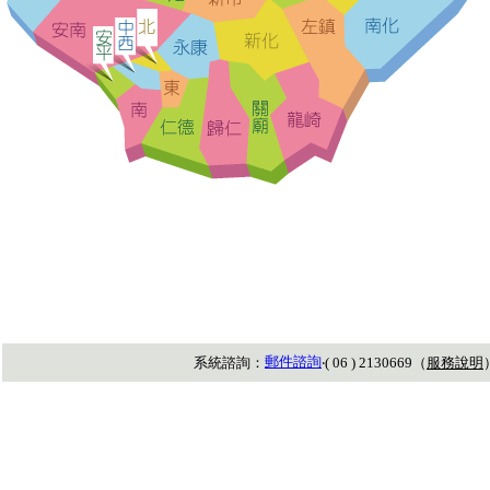
郵件諮詢
系統諮詢：
‧( 06 ) 2130669（
服務說明